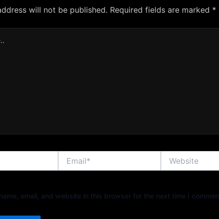
address will not be published.
Required fields are marked
*
Email*
Website
ame, email, and website in this browser for the next time I commen