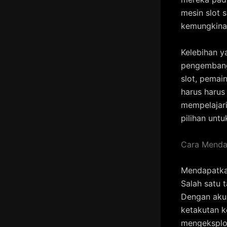
mesin slot 
kemungkinan
Kelebihan y
pengembang
slot, pemai
harus harus
mempelajar
pilihan unt
Cara Menda
Mendapatkan
Salah satu 
Dengan aku
ketakutan k
mengeksplor