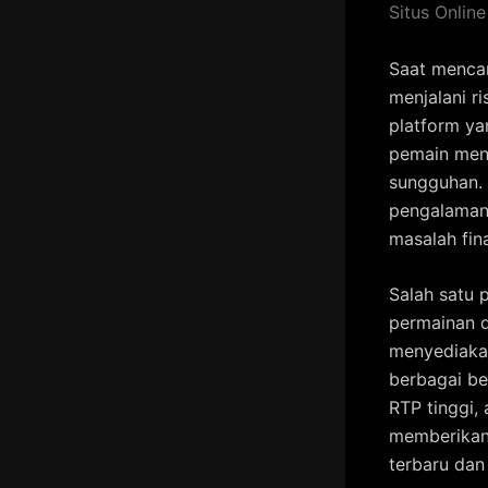
Situs Onlin
Saat mencar
menjalani r
platform y
pemain men
sungguhan.
pengalaman
masalah fina
Salah satu 
permainan d
menyediaka
berbagai be
RTP tinggi
memberikan 
terbaru dan