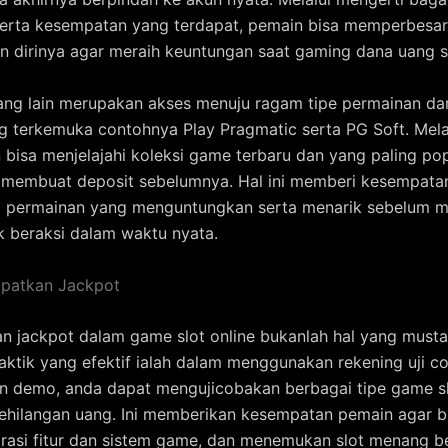
serta kesempatan yang terdapat, pemain bisa memperbesar
 dirinya agar meraih keuntungan saat gaming dana uang 
ang lain merupakan akses menuju ragam tipe permainan dar
 terkemuka contohnya Play Pragmatic serta PG Soft. Mel
n bisa menjelajahi koleksi game terbaru dan yang paling po
 membuat deposit sebelumnya. Hal ini memberi kesempata
i permainan yang menguntungkan serta menarik sebelum 
uk beraksi dalam waktu nyata.
patkan Jackpot
 jackpot dalam game slot online bukanlah hal yang musta
taktik yang efektif ialah dalam menggunakan rekening uji co
n demo, anda dapat mengujicobakan berbagai tipe game sl
ehilangan uang. Ini memberikan kesempatan pemain agar b
asi fitur dan sistem game, dan menemukan slot menang bes