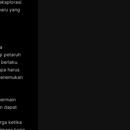
eksplorasi
baru yang
a
i petaruh
berlaku.
npa harus
 menemukan
bermain
in dapat
rga ketika
imana kerja