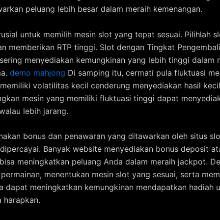
arkan peluang lebih besar dalam meraih kemenangan.
krusial untuk memilih mesin slot yang tepat sesuai. Pilihlah 
an memberikan RTP tinggi. Slot dengan Tingkat Pengembal
 sering menyediakan kemungkinan yang lebih tinggi dalam 
ma.
demo mahjong
Di samping itu, cermati pula fluktuasi mes
emiliki volatilitas kecil cenderung menyediakan hasil kecil
ngkan mesin yang memiliki fluktuasi tinggi dapat menyedia
walau lebih jarang.
unakan bonus dan penawaran yang ditawarkan oleh situs slo
dipercayai. Banyak website menyediakan bonus deposit at
 bisa meningkatkan peluang Anda dalam meraih jackpot. D
permainan, menentukan mesin slot yang sesuai, serta me
da dapat meningkatkan kemungkinan mendapatkan hadiah 
 harapkan.