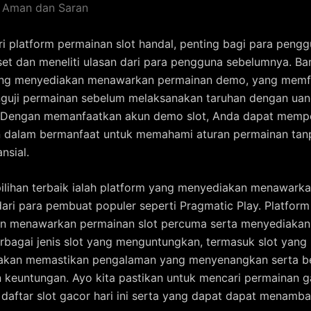
e Aman dan Saran
i platform permainan slot handal, penting bagi para peng
iset dan meneliti ulasan dari para pengguna sebelumnya. B
ang menyediakan menawarkan permainan demo, yang memfas
guji permainan sebelum melaksanakan taruhan dengan ua
 Dengan memanfaatkan akun demo slot, Anda dapat memp
 dalam bermanfaat untuk memahami aturan permainan tan
nsial.
pilihan terbaik ialah platform yang menyediakan menawark
ari para pembuat populer seperti Pragmatic Play. Platfor
n menawarkan permainan slot percuma serta menyediakan
rbagai jenis slot yang menguntungkan, termasuk slot yang 
, akan memastikan pengalaman yang menyenangkan serta b
keuntungan. Ayo kita pastikan untuk mencari permainan g
 daftar slot gacor hari ini serta yang dapat dapat menamb