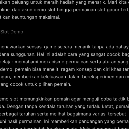
kan peluang untuk meraih hadiah yang menarik. Mari kita 
online, dari akun demo slot hingga permainan slot gacor ter
tikan keuntungan maksimal.
 Slot Demo
menawarkan sensasi game secara menarik tanpa ada bahay
dana sungguhan. Hal ini adalah cara yang sangat cocok bag
belajar memahami mekanisme permainan serta aturan yang 
t demo, pemain bisa meneliti ragam konsep dan ciri khas ta
ngan, memberikan keleluasaan dalam bereksperimen dan
ang cocok untuk pilihan pemain.
 demo slot memungkinkan pemain agar menguji coba taktik 
a. Dengan tanpa kendala taruhan yang terlalu ketat, pema
erbagai taruhan serta melihat bagaimana variasi tersebut
i hasil permainan. Ini memberikan pandangan yang berha
 akhirnya berpindah ke akun nyata. Melalui mengerti baga