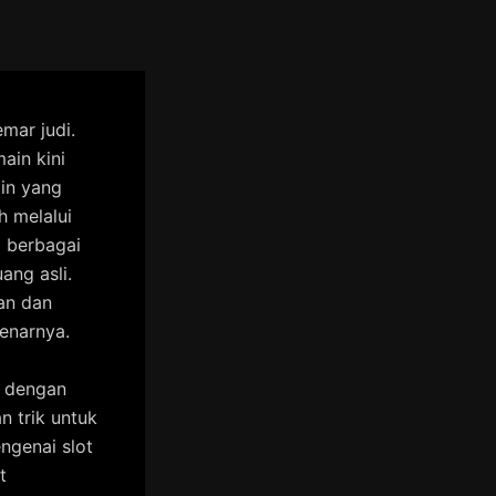
emar judi.
ain kini
in yang
h melalui
 berbagai
ang asli.
an dan
enarnya.
t dengan
 trik untuk
ngenai slot
t