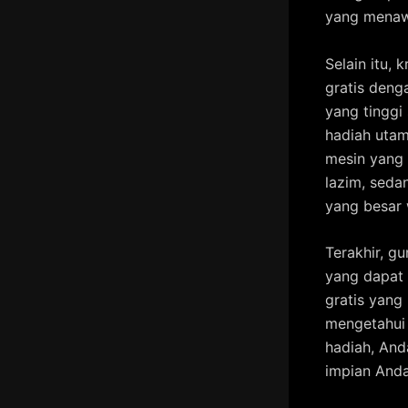
yang menaw
Selain itu, 
gratis deng
yang tinggi
hadiah uta
mesin yang m
lazim, seda
yang besar 
Terakhir, g
yang dapat 
gratis yang
mengetahui 
hadiah, An
impian Anda