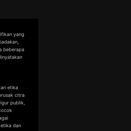
fikan yang
iadakan,
a beberapa
dinyatakan
an etika
rusak citra
gur publik,
 cocok
agai
etika dan