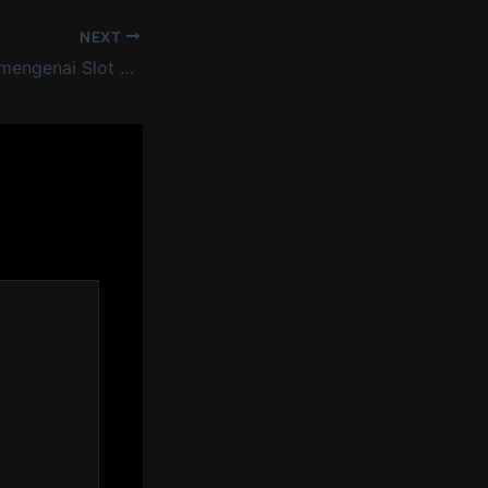
NEXT
Tutorial Lengkap mengenai Slot Demo Pragmatic Play