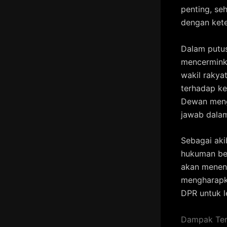
penting, se
dengan kete
Dalam putus
mencerminka
wakil rakya
terhadap ke
Dewan meng
jawab dalam
Sebagai aki
hukuman be
akan menent
mengharapka
DPR untuk l
Dampak Ter