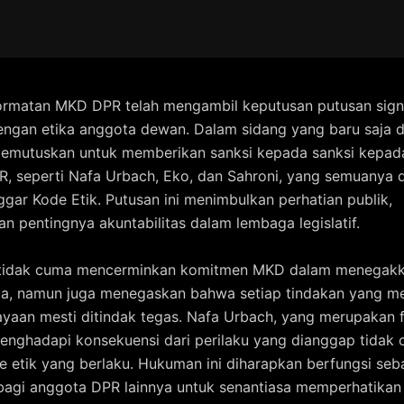
rmatan MKD DPR telah mengambil keputusan putusan signi
engan etika anggota dewan. Dalam sidang yang baru saja d
mutuskan untuk memberikan sanksi kepada sanksi kepad
, seperti Nafa Urbach, Eko, dan Sahroni, yang semuanya 
ggar Kode Etik. Putusan ini menimbulkan perhatian publik,
n pentingnya akuntabilitas dalam lembaga legislatif.
i tidak cuma mencerminkan komitmen MKD dalam menegakk
a, namun juga menegaskan bahwa setiap tindakan yang me
yaan mesti ditindak tegas. Nafa Urbach, yang merupakan fi
menghadapi konsekuensi dari perilaku yang dianggap tidak
 etik yang berlaku. Hukuman ini diharapkan berfungsi seb
bagi anggota DPR lainnya untuk senantiasa memperhatikan 