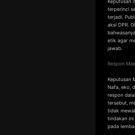
Keputusan i
terperinci 
terjadi. Pub
aksi DPR. 
bahwasanya 
etik agar m
jawab.
Respon Mas
Keputusan 
Nafa, eko, 
respon dal
tersebut, m
tidak mewak
tindakan in
pada lemba