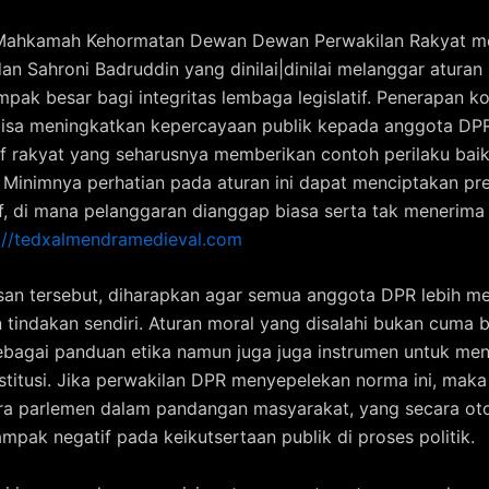
Mahkamah Kehormatan Dewan Dewan Perwakilan Rakyat m
dan Sahroni Badruddin yang dinilai|dinilai melanggar aturan
mpak besar bagi integritas lembaga legislatif. Penerapan ko
bisa meningkatkan kepercayaan publik kepada anggota DPR
if rakyat yang seharusnya memberikan contoh perilaku bai
. Minimnya perhatian pada aturan ini dapat menciptakan pr
f, di mana pelanggaran dianggap biasa serta tak menerima
://tedxalmendramedieval.com
an tersebut, diharapkan agar semua anggota DPR lebih m
n tindakan sendiri. Aturan moral yang disalahi bukan cuma b
ebagai panduan etika namun juga juga instrumen untuk me
institusi. Jika perwakilan DPR menyepelekan norma ini, mak
ra parlemen dalam pandangan masyarakat, yang secara ot
mpak negatif pada keikutsertaan publik di proses politik.