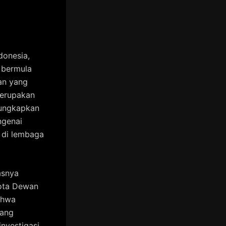
donesia,
 bermula
an yang
merupakan
ngungkapkan
ngenai
a di lembaga
asnya
ota Dewan
ahwa
yang
nvestigasi