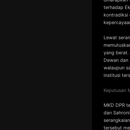
terhadap Ek
kontradiksi
kepercayaan
Lewat seran
memutuskan
yang berat.
Dewan dan m
walaupun sa
institusi ter
Keputusan 
MKD DPR te
dan Sahroni
serangkaian
tersebut me