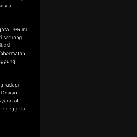
sesuai
ota DPR ini
i seorang
ikasi
 Kehormatan
nggung
nghadapi
n Dewan
syarakat
ruh anggota