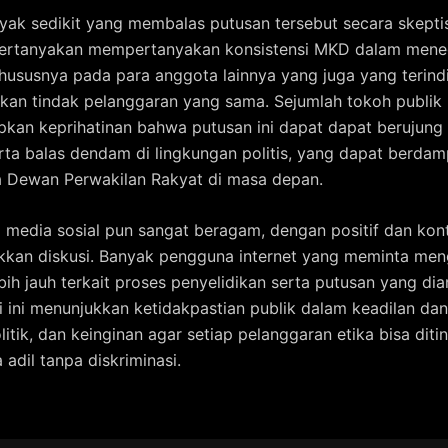
ak sedikit yang membalas putusan tersebut secara skepti
rtanyakan mempertanyakan konsistensi MKD dalam men
khususnya pada para anggota lainnya yang juga yang terind
an tindak pelanggaran yang sama. Sejumlah tokoh publik
an keprihatinan bahwa putusan ini dapat dapat berujung
serta balas dendam di lingkungan politis, yang dapat berdam
a Dewan Perwakilan Rakyat di masa depan.
 media sosial pun sangat beragam, dengan positif dan kon
kan diskusi. Banyak pengguna internet yang meminta me
bih jauh terkait proses penyelidikan serta putusan yang dia
i ini menunjukkan ketidakpastian publik dalam keadilan dan 
litik, dan keinginan agar setiap pelanggaran etika bisa ditin
adil tanpa diskriminasi.