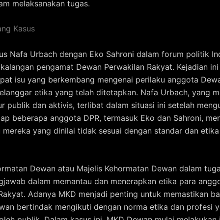
lam melaksanakan tugas.
ang Kasus
us Nafa Urbach dengan Eko Sahroni dalam forum politik In
 kalangan pengamat Dewan Perwakilan Rakyat. Kejadian ini
apat isu yang berkembang mengenai perilaku anggota Dew
langgar etika yang telah ditetapkan. Nafa Urbach, yang 
r publik dan aktivis, terlibat dalam situasi ini setelah me
adap beberapa anggota DPR, termasuk Eko dan Sahroni, me
u mereka yang dinilai tidak sesuai dengan standar dan etik
hormatan Dewan atau Majelis Kehormatan Dewan dalam tug
gjawab dalam memantau dan menerapkan etika para angg
 Rakyat. Adanya MKD menjadi penting untuk memastikan b
an bertindak mengikuti dengan norma etika dan profesi 
oleh publik. Dalam kasus ini, MKD Dewan mulai melakukan i