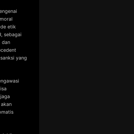
engenai
 moral
de etik
, sebagai
k dan
ecedent
 sanksi yang
engawasi
isa
njaga
a akan
omatis