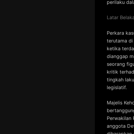
perilaku da
Latar Belak
Perkara kas
terutama di
ketika terd
dianggap me
seorang figu
kritik terh
tingkah lak
legislatif.
Majelis Ke
bertanggun
Perwakilan
anggota Dew
diharapkan 