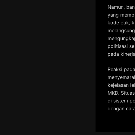
Namun, bany
yang mempe
kode etik, 
melangsungk
mengungkapk
politisasi 
pada kinerj
Reaksi pada
menyemarak
kejelasan le
MKD. Situas
di sistem po
dengan cara 