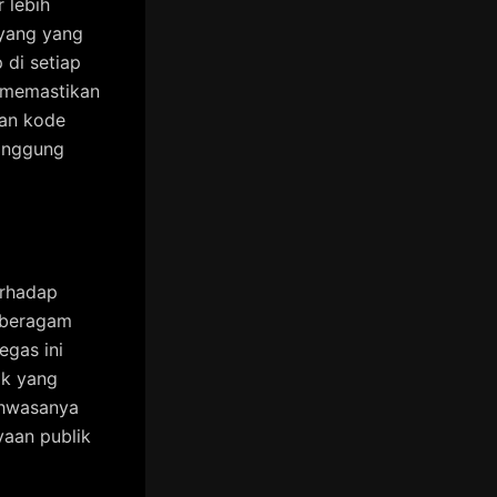
 lebih
 yang yang
 di setiap
 memastikan
ran kode
tanggung
rhadap
 beragam
gas ini
ak yang
ahwasanya
yaan publik