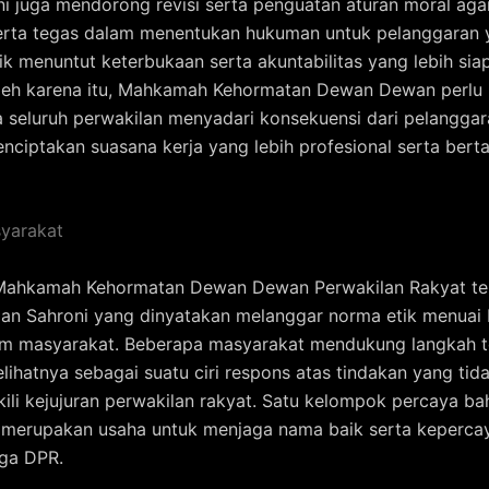
ni juga mendorong revisi serta penguatan aturan moral agar
serta tegas dalam menentukan hukuman untuk pelanggaran
lik menuntut keterbukaan serta akuntabilitas yang lebih siap
Oleh karena itu, Mahkamah Kehormatan Dewan Dewan perlu
seluruh perwakilan menyadari konsekuensi dari pelangga
enciptakan suasana kerja yang lebih profesional serta ber
yarakat
Mahkamah Kehormatan Dewan Dewan Perwakilan Rakyat te
dan Sahroni yang dinyatakan melanggar norma etik menuai
am masyarakat. Beberapa masyarakat mendukung langkah te
elihatnya sebagai suatu ciri respons atas tindakan yang tid
ili kejujuran perwakilan rakyat. Satu kelompok percaya b
i merupakan usaha untuk menjaga nama baik serta keperca
ga DPR.