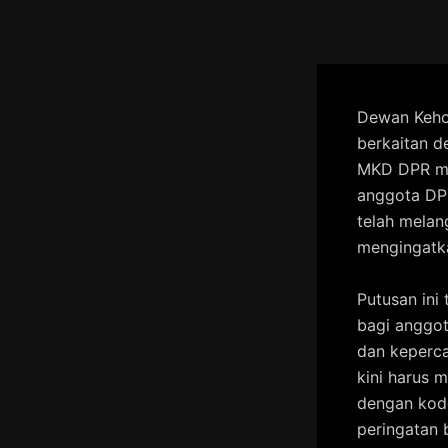
Skip
to
content
Dewan Keho
berkaitan d
MKD DPR me
anggota DPR
telah melan
mengingatka
Putusan in
bagi anggot
dan keperca
kini harus 
dengan kode
peringatan 