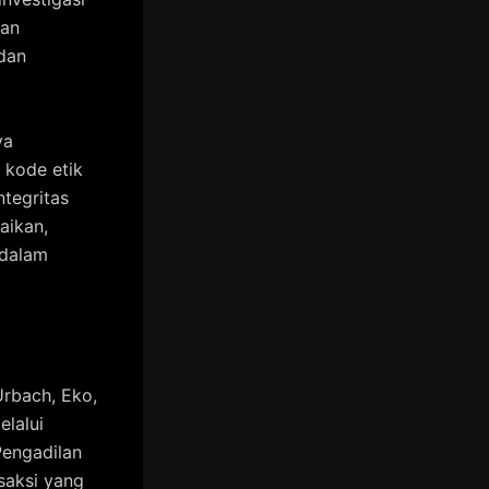
aan
dan
ya
 kode etik
tegritas
aikan,
 dalam
rbach, Eko,
elalui
Pengadilan
saksi yang