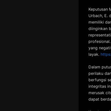
Keputusan 
Urbach, E. 
memiliki da
diinginkan 
representat
profesional
yang negati
layak.
https
Dalam putus
perilaku da
berfungsi s
integritas 
merusak cit
dapat berda