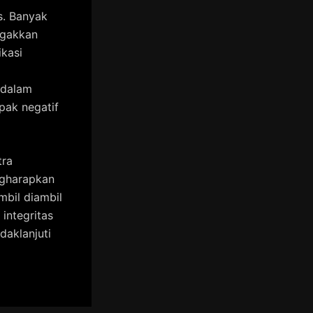
s. Banyak
egakkan
ikasi
 dalam
pak negatif
tra
ngharapkan
mbil diambil
integritas
daklanjuti